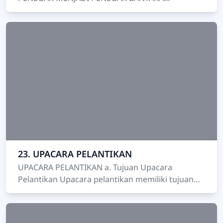
Pelaksanaan upacara pelantikan Calon Penegak
menjadi Penegak Bantara memerluka…
23. UPACARA PELANTIKAN
UPACARA PELANTIKAN a. Tujuan Upacara
Pelantikan Upacara pelantikan memiliki tujuan
untuk memberikan pengakuan dan pengesahan
resmi terhadap calon…