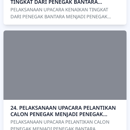
TINGKAT DARI PENEGAK BANTARA
MENJADI PENEGAK LAKSANA
PELAKSANAAN UPACARA KENAIKAN TINGKAT
DARI PENEGAK BANTARA MENJADI PENEGAK
LAKSANA Pelaksanaan upacara kenaikan tingkat
dari Penegak Bantara menjadi…
24. PELAKSANAAN UPACARA PELANTIKAN
CALON PENEGAK MENJADI PENEGAK
BANTARA
PELAKSANAAN UPACARA PELANTIKAN CALON
PENEGAK MENJADI PENEGAK BANTARA