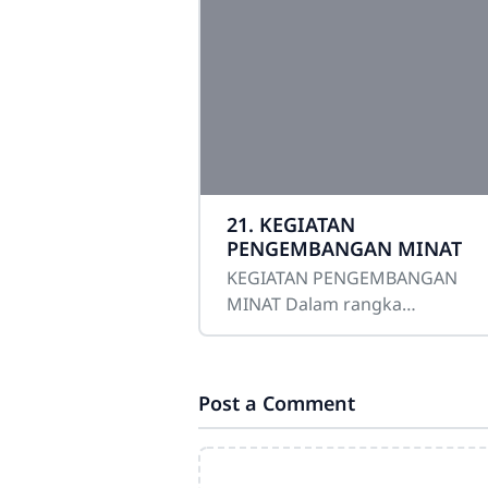
21. KEGIATAN
PENGEMBANGAN MINAT
KEGIATAN PENGEMBANGAN
MINAT Dalam rangka
pengembangan minat, Geraka
Pramuka menyediakan lembag
lembaga khusus yang disebut
Post a Comment
Satuan Karya (Saka). Ada