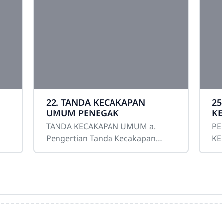
22. TANDA KECAKAPAN
2
UMUM PENEGAK
KE
P
TANDA KECAKAPAN UMUM a.
PE
P
Pengertian Tanda Kecakapan
KE
n
Umum adalah lambang atau
PE
a-
tanda yang menunjukkan tingkat
PEN
kecakapan umum yang dimiliki
up
oleh seorang
Pe