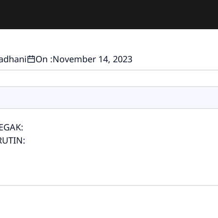
madhani
On :
November 14, 2023
EGAK:
RUTIN: